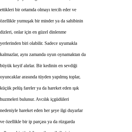
e
t
t
i
k
l
e
r
i
b
i
r
o
r
t
a
m
d
a
o
l
m
a
y
ı
t
e
r
c
i
h
e
d
e
r
v
e
ö
z
e
l
l
i
k
l
e
y
u
m
u
ş
a
k
b
i
r
m
i
n
d
e
r
y
a
d
a
s
a
h
i
b
i
n
i
n
d
i
z
l
e
r
i
,
o
n
l
a
r
i
ç
i
n
e
n
g
ü
z
e
l
d
i
n
l
e
n
m
e
y
e
r
l
e
r
i
n
d
e
n
b
i
r
i
o
l
a
b
i
l
i
r
.
S
a
d
e
c
e
u
y
u
m
a
k
l
a
k
a
l
m
a
z
l
a
r
,
a
y
n
ı
z
a
m
a
n
d
a
o
y
u
n
o
y
n
a
m
a
k
t
a
n
d
a
b
ü
y
ü
k
k
e
y
i
f
a
l
ı
r
l
a
r
.
B
i
r
k
e
d
i
n
i
n
e
n
s
e
v
d
i
ğ
i
o
y
u
n
c
a
k
l
a
r
a
r
a
s
ı
n
d
a
t
ü
y
d
e
n
y
a
p
ı
l
m
ı
ş
t
o
p
l
a
r
,
k
ü
ç
ü
k
p
e
l
ü
ş
f
a
r
e
l
e
r
y
a
d
a
h
a
r
e
k
e
t
e
d
e
n
ı
ş
ı
k
h
u
z
m
e
l
e
r
i
b
u
l
u
n
u
r
.
A
v
c
ı
l
ı
k
i
ç
g
ü
d
ü
l
e
r
i
n
e
d
e
n
i
y
l
e
h
a
r
e
k
e
t
e
d
e
n
h
e
r
ş
e
y
e
i
l
g
i
d
u
y
a
r
l
a
r
v
e
ö
z
e
l
l
i
k
l
e
b
i
r
i
p
p
a
r
ç
a
s
ı
y
a
d
a
r
ü
z
g
a
r
d
a