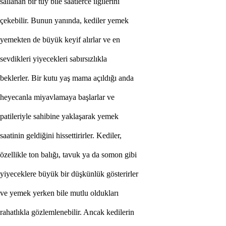
s
a
l
l
a
n
a
n
b
i
r
t
ü
y
b
i
l
e
s
a
a
t
l
e
r
c
e
i
l
g
i
l
e
r
i
n
i
ç
e
k
e
b
i
l
i
r
.
B
u
n
u
n
y
a
n
ı
n
d
a
,
k
e
d
i
l
e
r
y
e
m
e
k
y
e
m
e
k
t
e
n
d
e
b
ü
y
ü
k
k
e
y
i
f
a
l
ı
r
l
a
r
v
e
e
n
s
e
v
d
i
k
l
e
r
i
y
i
y
e
c
e
k
l
e
r
i
s
a
b
ı
r
s
ı
z
l
ı
k
l
a
b
e
k
l
e
r
l
e
r
.
B
i
r
k
u
t
u
y
a
ş
m
a
m
a
a
ç
ı
l
d
ı
ğ
ı
a
n
d
a
h
e
y
e
c
a
n
l
a
m
i
y
a
v
l
a
m
a
y
a
b
a
ş
l
a
r
l
a
r
v
e
p
a
t
i
l
e
r
i
y
l
e
s
a
h
i
b
i
n
e
y
a
k
l
a
ş
a
r
a
k
y
e
m
e
k
s
a
a
t
i
n
i
n
g
e
l
d
i
ğ
i
n
i
h
i
s
s
e
t
t
i
r
i
r
l
e
r
.
K
e
d
i
l
e
r
,
ö
z
e
l
l
i
k
l
e
t
o
n
b
a
l
ı
ğ
ı
,
t
a
v
u
k
y
a
d
a
s
o
m
o
n
g
i
b
i
y
i
y
e
c
e
k
l
e
r
e
b
ü
y
ü
k
b
i
r
d
ü
ş
k
ü
n
l
ü
k
g
ö
s
t
e
r
i
r
l
e
r
v
e
y
e
m
e
k
y
e
r
k
e
n
b
i
l
e
m
u
t
l
u
o
l
d
u
k
l
a
r
ı
r
a
h
a
t
l
ı
k
l
a
g
ö
z
l
e
m
l
e
n
e
b
i
l
i
r
.
A
n
c
a
k
k
e
d
i
l
e
r
i
n