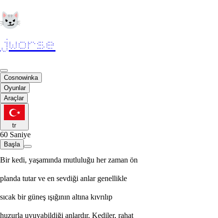
jworse
Cosnowinka
Oyunlar
Araçlar
tr
60
Saniye
Başla
B
i
r
k
e
d
i
,
y
a
ş
a
m
ı
n
d
a
m
u
t
l
u
l
u
ğ
u
h
e
r
z
a
m
a
n
ö
n
p
l
a
n
d
a
t
u
t
a
r
v
e
e
n
s
e
v
d
i
ğ
i
a
n
l
a
r
g
e
n
e
l
l
i
k
l
e
s
ı
c
a
k
b
i
r
g
ü
n
e
ş
ı
ş
ı
ğ
ı
n
ı
n
a
l
t
ı
n
a
k
ı
v
r
ı
l
ı
p
h
u
z
u
r
l
a
u
y
u
y
a
b
i
l
d
i
ğ
i
a
n
l
a
r
d
ı
r
.
K
e
d
i
l
e
r
,
r
a
h
a
t