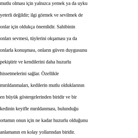
m
u
t
l
u
o
l
m
a
s
ı
i
ç
i
n
y
a
l
n
ı
z
c
a
y
e
m
e
k
y
a
d
a
u
y
k
u
y
e
t
e
r
l
i
d
e
ğ
i
l
d
i
r
;
i
l
g
i
g
ö
r
m
e
k
v
e
s
e
v
i
l
m
e
k
d
e
o
n
l
a
r
i
ç
i
n
o
l
d
u
k
ç
a
ö
n
e
m
l
i
d
i
r
.
S
a
h
i
b
i
n
i
n
o
n
l
a
r
ı
s
e
v
m
e
s
i
,
t
ü
y
l
e
r
i
n
i
o
k
ş
a
m
a
s
ı
y
a
d
a
o
n
l
a
r
l
a
k
o
n
u
ş
m
a
s
ı
,
o
n
l
a
r
ı
n
g
ü
v
e
n
d
u
y
g
u
s
u
n
u
p
e
k
i
ş
t
i
r
i
r
v
e
k
e
n
d
i
l
e
r
i
n
i
d
a
h
a
h
u
z
u
r
l
u
h
i
s
s
e
t
m
e
l
e
r
i
n
i
s
a
ğ
l
a
r
.
Ö
z
e
l
l
i
k
l
e
m
ı
r
ı
l
d
a
n
m
a
l
a
r
ı
,
k
e
d
i
l
e
r
i
n
m
u
t
l
u
o
l
d
u
k
l
a
r
ı
n
ı
n
e
n
b
ü
y
ü
k
g
ö
s
t
e
r
g
e
l
e
r
i
n
d
e
n
b
i
r
i
d
i
r
v
e
b
i
r
k
e
d
i
n
i
n
k
e
y
i
f
l
e
m
ı
r
ı
l
d
a
n
m
a
s
ı
,
b
u
l
u
n
d
u
ğ
u
o
r
t
a
m
ı
n
o
n
u
n
i
ç
i
n
n
e
k
a
d
a
r
h
u
z
u
r
l
u
o
l
d
u
ğ
u
n
u
a
n
l
a
m
a
n
ı
n
e
n
k
o
l
a
y
y
o
l
l
a
r
ı
n
d
a
n
b
i
r
i
d
i
r
.